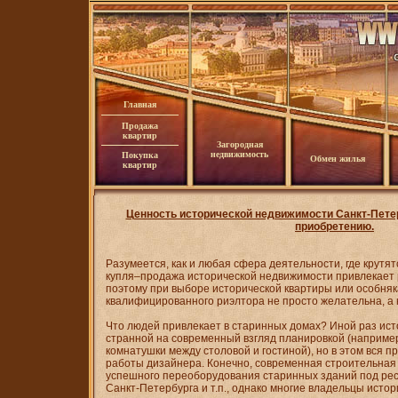
Главная
Продажа
квартир
Загородная
недвижимость
Покупка
Обмен жилья
квартир
Ценность исторической недвижимости Санкт-Петер
приобретению.
Разумеется, как и любая сфера деятельности, где крутя
купля–продажа исторической недвижимости привлекает
поэтому при выборе исторической квартиры или особня
квалифицированного риэлтора не просто желательна, а
Что людей привлекает в старинных домах? Иной раз ист
странной на современный взгляд планировкой (наприме
комнатушки между столовой и гостиной), но в этом вся п
работы дизайнера. Конечно, современная строительная
успешного переоборудования старинных зданий под ре
Санкт-Петербурга и т.п., однако многие владельцы исто