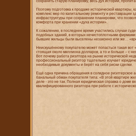
сохранить старую планировку, весь дух истории, пропит
Поэтому подготовка к продаже исторической квартиры, ка
комплекс мер по капитальному ремонту и реставрации з
инфраструктуры при сохранении планировки, что позво
комфорта при хранении «духа истории».
К сожалению, в последнее время участились случаи суд
подобных зданий, в которых нечистоплотными фирмами 
бывшие жильцы были выселены незаконно или же… «вр
Неискушённому покупателю может попасться такая вот 
стоящая около миллиона долларов, а то и больше – с н
Вот почему работа риэлтора на рынке исторической недв
профессиональный риэлтор тщательно изучает юридиче
необходимые документы и берёт на себя риски сделки.
Ещё одна причина обращения в солидное риэлтерское а
банальный обман покупателя типа: «В этой квартире жил
деле - это не так. Полная юридическая справка о доме в
квалифицированного риэлтора при работе с историческ