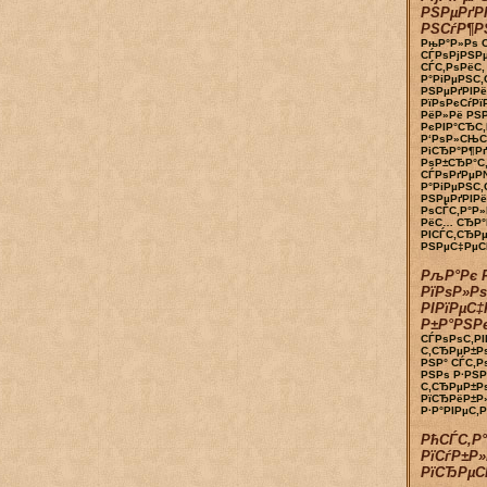
РЅРµРґРІ
РЅСѓР¶Р
РњР°Р»Рѕ С
СЃРѕРјРЅРµ
СЃС‚РѕРёС
Р°РіРµРЅС‚
РЅРµРґРІРё
РїРѕРєСѓРї
РёР»Рё РЅ
РєРІР°СЂС‚
Р‘РѕР»СЊС
РіСЂР°Р¶Рґ
РѕР±СЂР°С
СЃРѕРґРµР№
Р°РіРµРЅС‚
РЅРµРґРІРё
РѕСЃС‚Р°Р
РёС… СЂР°
РІСЃС‚СЂР
РЅРµС‡РµСЃ
РљР°Рє 
РїРѕР»Р
РІРїРµС‡
Р±Р°РЅРє
СЃРѕРѕС‚РІ
С‚СЂРµР±Рѕ
РЅР° СЃС‚Р
РЅРѕ Р·РЅР
С‚СЂРµР±Р
РїСЂРёР±Р
Р·Р°РІРµС‚
РћСЃС‚Р
РїСѓР±Р»
РїСЂРµС