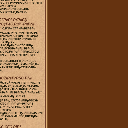
РЅС‹ РІ Р·Р°РІРµС‰Р°РЅРёРё
ЅРѕ РєР°Рє
µРґРѕРІР°С‚РµР»СЊ
єРІР°СЂС‚РёСЂС‹ ...
С€РєР° РґР»СЏ
ѓС‡РёС‚РµР»РµР№.
Р° С‚Р°Рє СЃР»РѕР¶РЅРѕ
Р°С‚СЊ Р·РЅР°РєРѕРјС‹Рј,
РЅРЅРѕ С‚РµРј, РєРѕРјСѓ
-С‚Рѕ РѕР±СЏР·Р°РЅС‹, РІ
ЊР±Рµ Рѕ
‡РёС‚РµР»СЊСЃС‚РІРµ
 Р±Р°РЅРєРѕРј. РўРµРј
, С‡С‚Рѕ РєР°Р¶РµС‚СЃСЏ,
єРёС… РїСЂРѕР±Р»РµРј
С‚РµР»СЊСЃС‚РІР° РЅРµ
РµС‰Р°СЋС‚. РќРѕ СЌС‚Рѕ
єРѕ РЅР° РїРµСЂРІС‹Р№
. ...
ѕСЂРѕРґРЅС‹Р№
РўСЂСѓРґРЅРѕ РЅР°Р№С‚Рё
ІРµРєР°, РєРѕС‚РѕСЂС‹Р№
‡С‚Р°Р» Р±С‹ РёРјРµС‚СЊ
ґРѕРј, РІ РёРґРµР°Р»Рµ вЂ“
РѕРґРѕРј. Р СѓР¶
‡РЅРѕ, СѓСЂРѕРІРµРЅСЊ
ѕСЂС‚Р° РґРѕР»Р¶РµРЅ
ЅР° РІС‹СЃРѕС‚Рµ вЂ“
єРѕРіРѕ
»РµС‡РµС‚ С…Р»РёРїРєРёР№
 СЃ СѓРґРѕР±СЃС‚РІР°РјРё
С†Рµ....
С‚СЃС‚РІР°