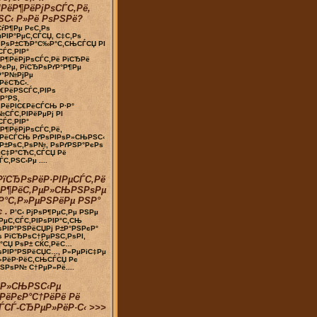
РёР¶РёРјРѕСЃС‚Рё,
ЅС‹ Р»Рё РѕРЅРё?
ѓР¶Рµ РєС‚Рѕ
РІР°РµС‚СЃСЏ, С‡С‚Рѕ
‚ РѕР±СЂР°С‰Р°С‚СЊСЃСЏ РІ
СЃС‚РІР°
Р¶РёРјРѕСЃС‚Рё РїСЂРё
РєРµ, РїСЂРѕРґР°Р¶Рµ
Р°Р№РјРµ
РёСЂС‹.
€РёРЅСЃС‚РІРѕ
Р°РЅ,
‚РёРІС€РёСЃСЊ Р·Р°
СЃС‚РІРёРµРј РІ
СЃС‚РІР°
Р¶РёРјРѕСЃС‚Рё,
»РёСЃСЊ РґРѕРІРѕР»СЊРЅС‹
Р±РѕС‚РѕР№, РѕРґРЅР°РєРѕ
µС‡Р°СЋС‚СЃСЏ Рё
С‚РЅС‹Рµ ....
РїСЂРѕРёР·РІРµСЃС‚Рё
ѕР¶РёС‚РµР»СЊРЅРѕРµ
Р°С‚Р»РµРЅРёРµ РЅР°
 .
Р’С‹ РјРѕР¶РµС‚Рµ РЅРµ
РµС‚СЃС‚РІРѕРІР°С‚СЊ
РІР°РЅРёСЏРј Р±Р°РЅРєР°
ѕ РїСЂРѕС†РµРЅС‚РѕРІ,
°СЏ РѕР± СЌС‚РёС…
ѕРІР°РЅРёСЏС…, Р»РµРіС‡Рµ
»РёР·РёС‚СЊСЃСЏ Рє
РЅРѕР№ С†РµР»Рё....
°Р»СЊРЅС‹Рµ
РёРєР°С†РёРё Рё
ЃСЃ-СЂРµР»РёР·С‹ >>>