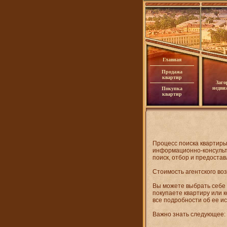
Главная
Продажа
квартир
Заго
недви
Покупка
квартир
Процесс поиска квартиры
информационно-консульта
поиск, отбор и предоста
Стоимость агентского во
Вы можете выбрать себе 
покупаете квартиру или 
все подробности об ее и
Важно знать следующее: