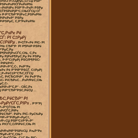
‡РёСЃР»СЏРµС‚СЃСЏ РЅР°
Р°РЅРєРѕРІСЃРєРёР№
Р»РёР±Рѕ РЅР°Р»РѕРі РЅРµ
 СЃРЅРёРјР°С‚СЊСЃСЏ СЃ
№ Р·Р°СЂР°Р±РѕС‚РЅРѕР№
 РїРѕРєР° РЅРµ
РіРЅРµС‚ С‚Р°РєРѕР№
..
°С‚РѕРє Рё
СЃ: РІ С‡РµРј
С‡РёРµ .
Р•СЃР»Рё РІС‹ РІ
Р№ СЂР°Р· РІ Р¶РёР·РЅРё
Р°РµС‚Рµ
Р¶РёРјРѕСЃС‚СЊ, С‚Рѕ
Рµ РјРѕР¶РµС‚Рµ Рё РЅРµ
, Р·Р°С‡РµРј РЅСѓР¶РЅС‹
 РІРёРґС‹
РїР»Р°С‚С‹, РєР°Рє
ѕРє Рё Р°РІР°РЅСЃ, С‡РµРј
С‚Р»РёС‡Р°СЋС‚СЃСЏ
ѕС‚ РґСЂСѓРіР°, Рё РєР°Рє
ЅС‹ РїСЂРѕС…РѕРґРёС‚СЊ
С‚С‹.
РїР»Р°С‚Р° - СЌС‚Рѕ
 РіР°СЂР°РЅС‚РёСЏ ...
ЂС‚РёСЂР° РІ
РµРґСЃС‚РІРѕ .
Р’Р°Рј
Р»Р°СЃСЊ РІ
РґСЃС‚РІРѕ
РёСЂР°. РќРѕ РІС‹ РµС‰Рµ
РІР»Р°РґРµР»РµС†,
ґР»СЏ РЅР°С‡Р°Р»Р°
 РІСЃС‚СѓРїРёС‚СЊ РІ
µРґРѕРІР°РЅРёСЏ. РљР°Рє
ґРµР»Р°С‚СЊ?
С‚РµСЃСЊ, С‡С‚Рѕ РІС‹