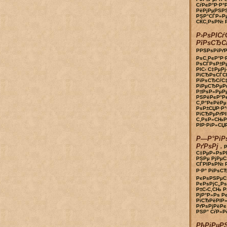
СѓРєР°Р·Р°
РёРјРµРЅР
РЅР°СЃР»Р
СЌС‚РѕР№ Р
Р›РѕРІСѓ
РїРѕСЂС
РРЅРѕРіРґ
РѕС‚РєР°Р·
РѕСЃРѕР±Рµ
РІС‹ С‡РµРј
РїСЂРѕСЃС
РїРѕСЂСѓС
РїРµСЂРµРґ
Р±РѕР»РµРµ
РЅРёРєР°Р
С‚Р°РєРёРµ
РѕР±СЏР·Р°
РїСЂРµРґРІ
С‚РѕР»СЊР
РІР·РіР»СЏРґ
Р—Р°РіР
РґРѕРј .
С‡РµР»РѕР
РЅРµ РјРµС
СЃРІРѕР№ Р
Р·Р° РіРѕСЂ
РєРѕРЅРµС
РєРѕРјС„Р
Р±С‹С‚СЊ Р
РјР°Р»Рѕ Р
РїСЂРёРІР
РґРѕРјРёРє
РЅР° СѓР»Рё
РђРіРµРЅ