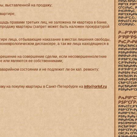
РїРµСЂРµС
РІР°С€ Р±
ры, выставленной на продажу;
СЃС‡РµС‚, 
Р±СѓРґРµС‚
квартире;
РІР°С€РµР
РїР»Р°С‚С‹,
РґРѕСЃС‚Рё
щадь правами третьих лиц, не заложена ли квартира в банке,
СЃСѓРјРјС‹. .
 продажу квартиры (запрет может быть наложен прокуратурой
Р—Р°РґР
Р°РІР°РЅ
ртире лица, отбывающие наказание в местах лишения свободы,
РѕС‚Р»Рё
ихоневрологическом диспансере, а так же лица находящиеся в
РїРµСЂРІС‹
;
РїРѕРєСѓРї
РЅРµРґРІРё
РІРїРѕР»РЅ
азрешение на совершение сделки, если несовершеннолетние
Р·РЅР°С‚СЊ
е или являются ее собственниками;
С‚Р°РєРёРµ
РїСЂРµРґРѕ
 аварийном состоянии и не подлежит ли он кап. ремонту;
Р·Р°РґР°С‚Р
РѕРЅРё Рѕ
РґСЂСѓРі Р
РґРѕР»Р¶Р
СЂР°СЃС‡Рµ
вку на покупку квартиры в Санкт-Петербурге на
info@orlof.ru
РџСЂРµРґРѕ
РЅРµРєР°СЏ
РљРІР°С
РЅР°СЃР»
РґРѕСЃС‚Р°
РЅР°СЃР»Рµ
РєРІР°СЂС‚
РЅРµ РµРµ 
РІРµРґСЊ Р
РЅСѓР¶РЅРѕ
РїСЂР°РІР°
РЅР°СЃР»Р
СЌС‚Рѕ СЃР
РЈР±РµРґРё