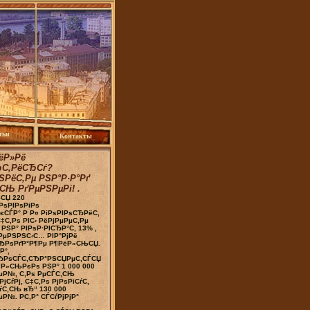
тьи
Контакты
ёР»Рё
ЂС‚РёСЂСѓ?
ЅРёС‚Рµ РЅР°Р·Р°Рґ
СЊ РґРµРЅРµРі! .
СЏ 220
РѕРІРѕРіРѕ
СЃР° Р Р¤ РіРѕРІРѕСЂРёС‚
С‡С‚Рѕ РІС‹ РёРјРµРµС‚Рµ
 РЅР° РІРѕР·РІСЂР°С‚ 13% ,
РµРЅРЅС‹С… РІР°РјРё
СЂРѕРґР°Р¶Рµ Р¶РёР»СЊСЏ.
Р°,
ЂРѕСЃС‚СЂР°РЅСЏРµС‚СЃСЏ
ѕР»СЊРєРѕ РЅР° 1 000 000
µР№, С‚Рѕ РµСЃС‚СЊ
јСѓРј, С‡С‚Рѕ РјРѕРіСѓС‚
С‚СЊ вЂ“ 130 000
Р№. Р­С‚Р° СЃСѓРјРјР°