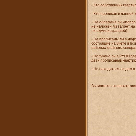
- Кто собственник кварти
- Кто прописан в данной 
- Не обремена ли жилпло
не наложен ли запрет на
ли администрацией)
- Не прописаны ли в ква
состоящие на учете в пс
районах крайнего севера
- Получено ли в РУНО р
дети прописаныв квартир
- Не находиться ли дом в
Вы можете отправить зая