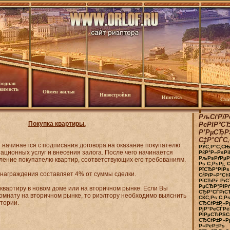
родная
жимость
Обмен жилья
Новостройки
Ипотека
Ста
РљСѓРїР
Покупка квартиры.
РєРІР°С
Р’РµСЂР
С‡Р°СЃС‚
 начинается с подписания договора на оказание покупателю
РЎС‚Р°С‚СЊ
ционных услуг и внесения залога. После чего начинается
РќР°Р»РѕРі
РљРѕРґРµРє
вление покупателю квартир, соответствующих его требованиям.
Рѕ С‚РѕРј, 
РїСЂР°РІРѕ
знаграждения составляет 4% от суммы сделки.
СѓРїР»Р°С‡
РїСЂРё Рї
РџСЂР°РІРґ
квартиру в новом доме или на вторичном рынке. Если Вы
СЂР°СЃРїС
комнату на вторичном рынке, то риэлтору необходимо выяснить
СЌС‚Рѕ С‚Р
стории.
СЂСѓР±Р»Р
РјР°РєСЃРёР
РІРµСЂРЅСѓ
СЂСѓР±Р»Рµ
Р»РёР±Рѕ