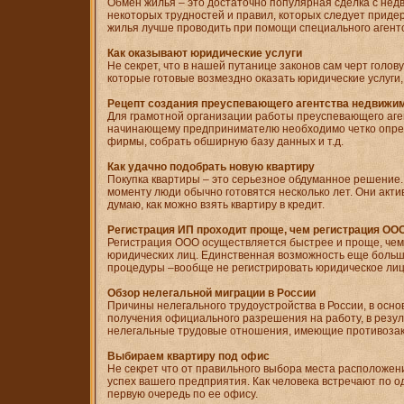
Обмен жилья – это достаточно популярная сделка с нед
некоторых трудностей и правил, которых следует приде
жилья лучше проводить при помощи специального агентс
Как оказывают юридические услуги
Не секрет, что в нашей путанице законов сам черт голов
которые готовые возмездно оказать юридические услуги,
Рецепт создания преуспевающего агентства недвижи
Для грамотной организации работы преуспевающего аг
начинающему предпринимателю необходимо четко опре
фирмы, собрать обширную базу данных и т.д.
Как удачно подобрать новую квартиру
Покупка квартиры – это серьезное обдуманное решение.
моменту люди обычно готовятся несколько лет. Они акт
думаю, как можно взять квартиру в кредит.
Регистрация ИП проходит проще, чем регистрация ОО
Регистрация ООО осуществляется быстрее и проще, чем
юридических лиц. Единственная возможность еще больш
процедуры –вообще не регистрировать юридическое лиц
Обзор нелегальной миграции в России
Причины нелегального трудоустройства в России, в осно
получения официального разрешения на работу, в резул
нелегальные трудовые отношения, имеющие противозак
Выбираем квартиру под офис
Не секрет что от правильного выбора места расположен
успех вашего предприятия. Как человека встречают по од
первую очередь по ее офису.