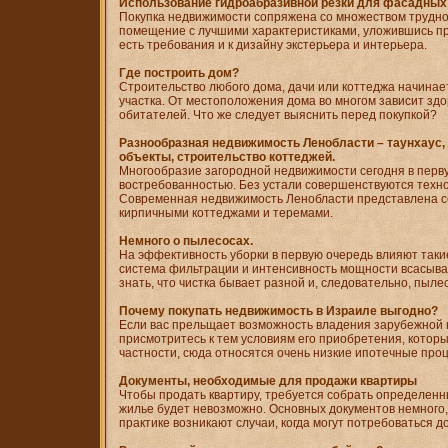
Использование гидроабразивной резки для фасадных
Покупка недвижимости сопряжена со множеством трудно
помещение с лучшими характеристиками, уложившись при
есть требования и к дизайну экстерьера и интерьера.
Где построить дом?
Строительство любого дома, дачи или коттеджа начинае
участка. От местоположения дома во многом зависит здо
обитателей. Что же следует выяснить перед покупкой?
Разнообразная недвижимость Ленобласти – таунхаус, 
объекты, строительство коттеджей.
Многообразие загородной недвижимости сегодня в перв
востребованностью. Без устали совершенствуются техно
Современная недвижимость Ленобласти представлена 
кирпичными коттеджами и теремами.
Немного о пылесосах.
На эффективность уборки в первую очередь влияют такие
система фильтрации и интенсивность мощности всасыва
знать, что чистка бывает разной и, следовательно, пыле
Почему покупать недвижимость в Израиле выгодно?
Если вас прельщает возможность владения зарубежной 
присмотритесь к тем условиям его приобретения, котор
частности, сюда относятся очень низкие ипотечные про
Документы, необходимые для продажи квартиры
Чтобы продать квартиру, требуется собрать определенн
жилье будет невозможно. Основных документов немного, 
практике возникают случаи, когда могут потребоваться 