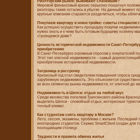
Риэлторский рынок: выживают слабейшие?
Мировой финансовый кризис серьезно пошатнул положе
риэлторы также остались в убытке. На данный момент 
крупные компании стараются разделиться, чтобы облегч
Покупаем квартиру в новостройке: советы специалист
Как успешно осуществить процедуру покупки недвижимо
нужно знать и к чему быть готовым будущему хозяину кв
строящемся доме?
Ценность исторической недвижимости Санкт-Петербур
приобретению
В Санкт-Петербурге огромным спросом у покупателей по
Этот тип элитной недвижимости – самый дорогостоящий 
приобретение исторической недвижимости.
Заграница в рассрочку
Кризисный год стал свидетелем повышения спроса сред
зарубежную недвижимость. Это объясняется существен
во всех сегментах рынка недвижимости, от элитной до эк
Недвижимость в Шепси: отдых на любой вкус
Среди множества поселков Туапсинского района Краснод
выделить Шепси - спокойный отдых, интересные туристи
теплый климат.
Как студентам снять квартиру в Москве?
Лето, сессия, экзамены, проблема с жильем. Последний 
иногородних студентов. Сервис SmartClient создан для т
посещающим столицу.
Трудности и правила обмена жилья