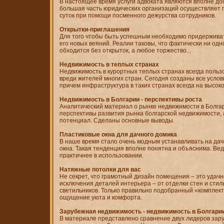
В настоящее время услуги адвоката являются вполне до
большая часть юридических организаций осуществляет 
суток при помощи посменного дежурства сотрудников.
Открытки-приглашения
Для того чтобы быть успешным необходимо придерживать
его новых веяний. Реалии таковы, что фактически ни од
обходится без открыток, а любое торжество...
Недвижимость в теплых странах
Недвижимость в курортных теплых странах всегда поль
вреди жителей многих стран. Сегодня созданы все услови
причем инфраструктура в таких странах всегда на высок
Недвижимость в Болгарии - перспективы роста
Аналитический материал о рынке недвижимости в Болга
перспективы развития рынка болгарской недвижимости, 
потенциал. Сделаны основные выводы.
Пластиковые окна для дачного домика
В наше время стало очень модным устанавливать на да
окна. Такая тенденция вполне понятна и объяснима. Вед
практичнее в использовании.
Натяжные потолки для вас
Не секрет, что грамотный дизайн помещения – это удачн
исключения деталей интерьера – от отделки стен и стил
светильников. Только правильно подобранный «комплек
ощущение уюта и комфорта.
Зарубежная недвижимость - недвижимость в Болгарии
В материале представлено сравнение двух лидеров зар