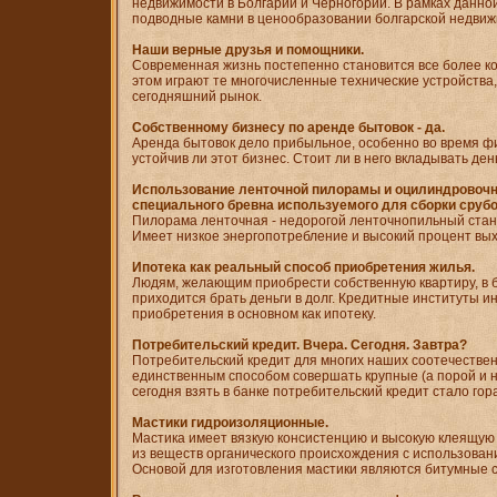
недвижимости в Болгарии и Черногории. В рамках данно
подводные камни в ценообразовании болгарской недвиж
Наши верные друзья и помощники.
Современная жизнь постепенно становится все более к
этом играют те многочисленные технические устройства
сегодняшний рынок.
Собственному бизнесу по аренде бытовок - да.
Аренда бытовок дело прибыльное, особенно во время ф
устойчив ли этот бизнес. Стоит ли в него вкладывать ден
Использование ленточной пилорамы и оцилиндровочн
специального бревна используемого для сборки срубо
Пилорама ленточная - недорогой ленточнопильный стан
Имеет низкое энергопотребление и высокий процент вы
Ипотека как реальный способ приобретения жилья.
Людям, желающим приобрести собственную квартиру, в 
приходится брать деньги в долг. Кредитные институты 
приобретения в основном как ипотеку.
Потребительский кредит. Вчера. Сегодня. Завтра?
Потребительский кредит для многих наших соотечествен
единственным способом совершать крупные (а порой и не
сегодня взять в банке потребительский кредит стало гор
Мастики гидроизоляционные.
Мастика имеет вязкую консистенцию и высокую клеящую 
из веществ органического происхождения с использова
Основой для изготовления мастики являются битумные с