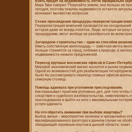
Взять кредит на недвижимость легче официально зар
Марк Твен говорил "Покупайте землю, она больше не про
сегодня, поэтому покупка недвижмости остается актуальн
возникает множество вопросов.
Схема прохождения процедуры перерегистрации комп
Перерегистрация компаний проводится на сегодняшний 
которая даже не всегда понятна. Люди, которые ни разу
процедурами, могут вообще не разобраться во всем про
Загородное строительство – один из способов решени
Иметь собственную жилплощадь — заветная мечта многи
больше стремятся за город, поближе к природе, в эколо
недвижимости немало предложений.
Переезд крупных московских офисов в Санкт-Петербу
Мировой экономический кризис коснулся и рынка недвиж
Одной из возможностей для реабилитации петербуржск
было бы рассматривать переезд главных офисов крупных
северную столицу.
Помощь адвоката при уголовном преследовании.
Как показывает практика уголовных дел, для того чтобы 
следствия и судебного разбирательства, нивелировать п
преследования и выйти из него с минимальными потер
услуги адвоката.
На что обратить внимание при выборе квартиры?
Выбор жилья – мероприятие нелегкое и чрезвычайно от
квалифицированного риэлтора в данном случае не обойти
обладающий огромным опытом в данной области, знает..