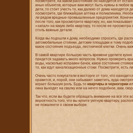
посмотрите, на каком расстояние он находится от остано
иных объектов, которые вам могут быть нужны в любое вр
дети, то стоит учесть то, как далеко от дома находятся д
посмотрите, где ближайшая аптека и поликлиника. Необхо
ли рядом вредные промышленные предприятия. Конечно,
после того, как просмотрите квартиру, но, как показывает
«запал» на какую либо квартиру, то после ее просмотра
столь важные детали.
Когда вы подошли к дому, необходимо спросить, где ра
автомобильные стоянки, детские площадки и тому подо
какое состояние подъезда, лестничной клетки. Очень ва
В самой квартире большую часть времени уделите кухне 
придется задавать много вопросов. Нужно проверить кра
воды, насколько исправен бачок, какое состояние стояко
то, как идут канализационные стоки. Посмотрите, есть л
Очень часто покупатели в восторге от того, что находитс
нравится, и, порой, они забывают заметить, куда смотрят
играет большую роль. Будь то
квартиры в черногории
ил
окна выходят на свалку или на нечто подобное, вам, скор
Так что, если вы будете обращать внимание на все эти а
вероятность того, что вы купите уютную квартиру, расп
не пожалеете о своем выборе.