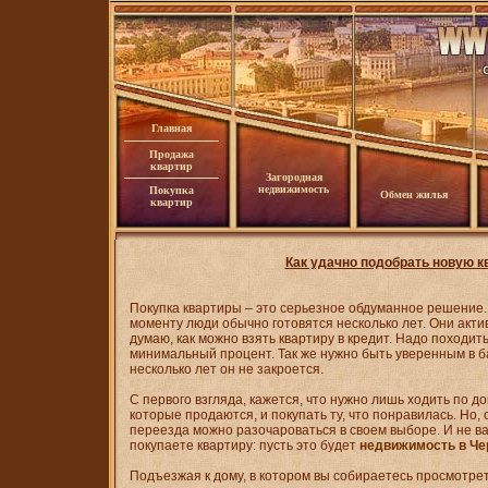
Главная
Продажа
квартир
Загородная
недвижимость
Покупка
Обмен жилья
квартир
Как удачно подобрать новую к
Покупка квартиры – это серьезное обдуманное решение.
моменту люди обычно готовятся несколько лет. Они акт
думаю, как можно взять квартиру в кредит. Надо походить
минимальный процент. Так же нужно быть уверенным в ба
несколько лет он не закроется.
С первого взгляда, кажется, что нужно лишь ходить по д
которые продаются, и покупать ту, что понравилась. Но,
переезда можно разочароваться в своем выборе. И не важ
покупаете квартиру: пусть это будет
недвижимость в Че
Подъезжая к дому, в котором вы собираетесь просмотре