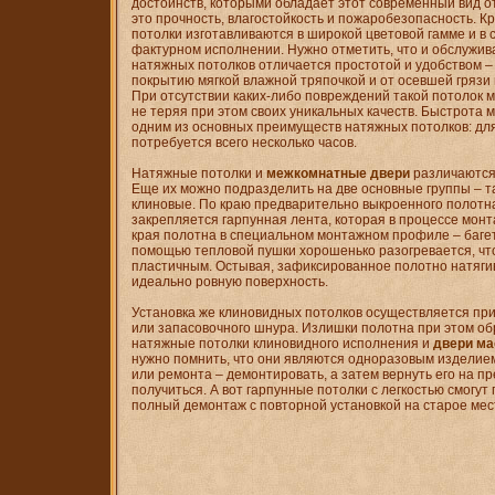
достоинств, которыми обладает этот современный вид от
это прочность, влагостойкость и пожаробезопасность. К
потолки изготавливаются в широкой цветовой гамме и в
фактурном исполнении. Нужно отметить, что и обслужив
натяжных потолков отличается простотой и удобством – 
покрытию мягкой влажной тряпочкой и от осевшей грязи 
При отсутствии каких-либо повреждений такой потолок м
не теряя при этом своих уникальных качеств. Быстрота 
одним из основных преимуществ натяжных потолков: для
потребуется всего несколько часов.
Натяжные потолки и
межкомнатные двери
различаются 
Еще их можно подразделить на две основные группы – 
клиновые. По краю предварительно выкроенного полотна
закрепляется гарпунная лента, которая в процессе мон
края полотна в специальном монтажном профиле – багет
помощью тепловой пушки хорошенько разогревается, чт
пластичным. Остывая, зафиксированное полотно натяги
идеально ровную поверхность.
Установка же клиновидных потолков осуществляется пр
или запасовочного шнура. Излишки полотна при этом об
натяжные потолки клиновидного исполнения и
двери ма
нужно помнить, что они являются одноразовым изделием,
или ремонта – демонтировать, а затем вернуть его на п
получиться. А вот гарпунные потолки с легкостью смогут
полный демонтаж с повторной установкой на старое мес