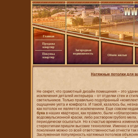
Главная
Продажа
квартир
Загородная
недвижимость
Покупка
Обмен жилья
квартир
Натяжные потолки для в
Не секрет, что грамотный дизайн помещения – это удачн
исключения деталей интерьера – от отделки стен и стил
светильников. Только правильно подобранный «комплек
ощущение уюта и комфорта. И такой, казалось бы, незн
как потолок не является исключением. Еще совсем неда
бука
в наших квартирах, как правило, были «облагороже
водоэмульсионной краски, либо раствором грубого мела
периодически осыпаться. Но к счастью времена изменил
стереотипам пришли высокие технологии. Именно к отд
поколения можно со всей ответственностью отнести так
Заслуженная популярность натяжных потолков объясня