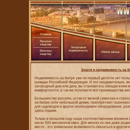
Главная
Продажа
квартир
Загородная
недвижимость
Покупка
Обмен жилья
квартир
Земля и недвижимость на К
Недвижимость на Кипре уже не первый десяток лет пол
граждан Российской Федерации. И это неудивительно, ве
загородный дом или дачу, вы становитесь обладателем
комфортности, а так же получаете все преимущества жиз
Большинство россиян, устав от вечной суматохи и стрес
на Кипре себе небольшой домик, приобретают газонокос
для садоводов и другое необходимое оборудование, раз
здесь годами.
Только в прошлом году наши соотечественники вложили 
около 500 миллионов евро. Для многих из них даже редк
месте - это уникальная возможность оказаться в другом 