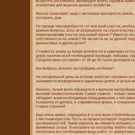
встретить россиянина, желающего купить садовый измел
атрибутику для ведения дачного хозяйства.
Многие приезжают сюда с желанием приобрести землю, 
построить дом.
Но прежде чем приобрести тот или иной участок, необх
важные вопросы. Есть ли разрешение на строительство н
перепланировку участка под новый проект? Имеется ли 
собственности на землю? Не числятся ли за данной тер
финансовые и другие долги?
Стоимость земли на Кипре колеблется в зависимости от
дорог, наличия всей необходимой проводки, пейзажа, окр
Средняя цена составляет от 30 до 40 тысяч долларов за 
Как выбрать лучшего застройщика на Кипре?
На сегодняшний день на острове работает огромное кол
занимаются возведением и единичных домов, и целых ж
Конечно, лучше всего обращаться к крупным застройщика
высокий профессионализм. Самое главное - только так
обладают всем необходимым оборудованием, у них имее
Husqvarna от дилера, и современные краны, и специаль
старых строений.
Еще очень важно, обращаясь в ту или иную строительну
с местным юристом. Пусть он проконтролирует подписан
договоренностей. Таким образом, вы сможете избежать
временных затрат. В контракте на постройку любого объ
прописаны все необходимые виды работ: от демонтажа 