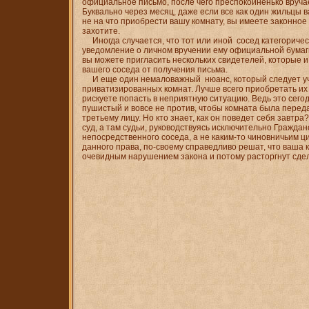
официальное письмо, после чего преспокойненько вручае
Буквально через месяц, даже если все как один жильцы 
не на что приобрести вашу комнату, вы имеете законное
захотите.
Иногда случается, что тот или иной сосед категоричес
уведомление о личном вручении ему официальной бумаги
вы можете пригласить нескольких свидетелей, которые и
вашего соседа от получения письма.
И еще один немаловажный нюанс, который следует уч
приватизированных комнат. Лучше всего приобретать их
рискуете попасть в неприятную ситуацию. Ведь это сего
пушистый и вовсе не против, чтобы комната была передан
третьему лицу. Но кто знает, как он поведет себя завтр
суд, а там судьи, руководствуясь исключительно Граждан
непосредственного соседа, а не каким-то чиновничьим 
данного права, по-своему справедливо решат, что ваша 
очевидным нарушением закона и потому расторгнут сдел