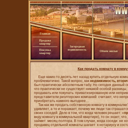
Главная
Продажа
квартир
Загородная
недвижимость
Покупка
Обмен жилья
квартир
Как продать комнату в комм
Еще каких-то десять лет назад купить отдельную комн
проблематично. Такой вопрос, как
недвижимость, втори
был практически абсолютным табу. Но сегодня данный се
что практически не существует никакой особой разницы,
продавать или покупать: приватизированную или непри
представители риэлтерских компаний считают, что неп
приобретать намного выгоднее…
Так как же продать собственную комнату в коммуналке
удивляет, а то и поражает, почему же люди так страшатс
своих соседей. Дело в том, что когда человек решает: «
п
виду комнату в коммунальной квартире), то он знает, что
займет месяц-полтора. В том случае, когда соседи не х
продавец отдельной комнаты шагает к нотариусу и сост