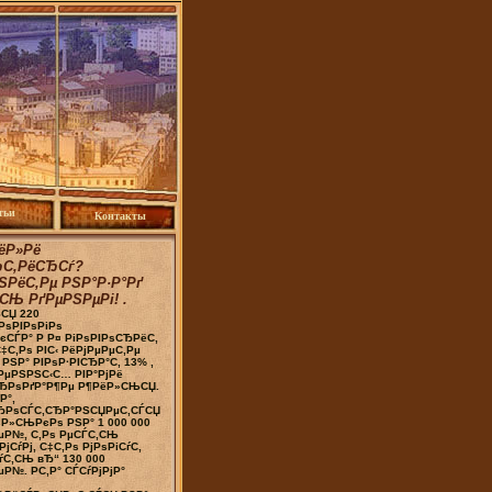
тьи
Контакты
ёР»Рё
ЂС‚РёСЂСѓ?
ЅРёС‚Рµ РЅР°Р·Р°Рґ
СЊ РґРµРЅРµРі! .
СЏ 220
РѕРІРѕРіРѕ
СЃР° Р Р¤ РіРѕРІРѕСЂРёС‚
С‡С‚Рѕ РІС‹ РёРјРµРµС‚Рµ
 РЅР° РІРѕР·РІСЂР°С‚ 13% ,
РµРЅРЅС‹С… РІР°РјРё
СЂРѕРґР°Р¶Рµ Р¶РёР»СЊСЏ.
Р°,
ЂРѕСЃС‚СЂР°РЅСЏРµС‚СЃСЏ
ѕР»СЊРєРѕ РЅР° 1 000 000
µР№, С‚Рѕ РµСЃС‚СЊ
јСѓРј, С‡С‚Рѕ РјРѕРіСѓС‚
С‚СЊ вЂ“ 130 000
Р№. Р­С‚Р° СЃСѓРјРјР°