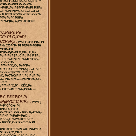
‡РёСЃР»СЏРµС‚СЃСЏ РЅР°
Р°РЅРєРѕРІСЃРєРёР№
Р»РёР±Рѕ РЅР°Р»РѕРі РЅРµ
 СЃРЅРёРјР°С‚СЊСЃСЏ СЃ
№ Р·Р°СЂР°Р±РѕС‚РЅРѕР№
 РїРѕРєР° РЅРµ
РіРЅРµС‚ С‚Р°РєРѕР№
..
°С‚РѕРє Рё
СЃ: РІ С‡РµРј
С‡РёРµ .
Р•СЃР»Рё РІС‹ РІ
Р№ СЂР°Р· РІ Р¶РёР·РЅРё
Р°РµС‚Рµ
Р¶РёРјРѕСЃС‚СЊ, С‚Рѕ
Рµ РјРѕР¶РµС‚Рµ Рё РЅРµ
, Р·Р°С‡РµРј РЅСѓР¶РЅС‹
 РІРёРґС‹
РїР»Р°С‚С‹, РєР°Рє
ѕРє Рё Р°РІР°РЅСЃ, С‡РµРј
С‚Р»РёС‡Р°СЋС‚СЃСЏ
ѕС‚ РґСЂСѓРіР°, Рё РєР°Рє
ЅС‹ РїСЂРѕС…РѕРґРёС‚СЊ
С‚С‹.
РїР»Р°С‚Р° - СЌС‚Рѕ
 РіР°СЂР°РЅС‚РёСЏ ...
ЂС‚РёСЂР° РІ
РµРґСЃС‚РІРѕ .
Р’Р°Рј
Р»Р°СЃСЊ РІ
РґСЃС‚РІРѕ
РёСЂР°. РќРѕ РІС‹ РµС‰Рµ
РІР»Р°РґРµР»РµС†,
ґР»СЏ РЅР°С‡Р°Р»Р°
 РІСЃС‚СѓРїРёС‚СЊ РІ
µРґРѕРІР°РЅРёСЏ. РљР°Рє
ґРµР»Р°С‚СЊ?
С‚РµСЃСЊ, С‡С‚Рѕ РІС‹