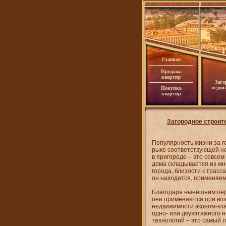
Главная
Продажа
квартир
Заго
недви
Покупка
квартир
Загородное строит
Популярность жизни за г
рыке соответствующей не
в пригороде – это совсе
дома складывается из мн
города, близости к трасса
он находится, применяем
Благодаря нынешним пер
они применяются при воз
недвижимости эконом-кла
одно- или двухэтажного 
технологий – это самый 