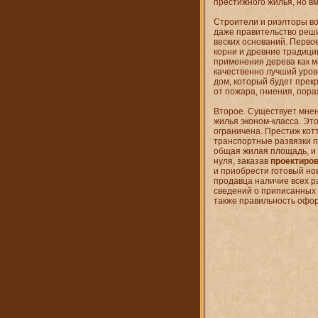
престижного жилья, но в
Строители и риэлторы в
даже правительство реши
веских оснований. Первое
корни и древние традици
применения дерева как м
качественно лучший уров
дом, который будет прек
от пожара, гниения, пор
Второе. Существует мнен
жилья эконом-класса. Это
ограничена. Престиж кот
транспортные развязки п
общая жилая площадь, и 
нуля, заказав
проектиро
и приобрести готовый но
продавца наличие всех р
сведений о приписанных 
также правильность офо