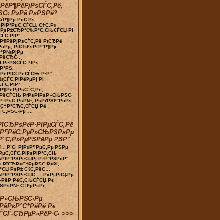
РёР¶РёРјРѕСЃС‚Рё,
ЅС‹ Р»Рё РѕРЅРё?
ѓР¶Рµ РєС‚Рѕ
РІР°РµС‚СЃСЏ, С‡С‚Рѕ
‚ РѕР±СЂР°С‰Р°С‚СЊСЃСЏ РІ
СЃС‚РІР°
Р¶РёРјРѕСЃС‚Рё РїСЂРё
РєРµ, РїСЂРѕРґР°Р¶Рµ
Р°Р№РјРµ
РёСЂС‹.
€РёРЅСЃС‚РІРѕ
Р°РЅ,
‚РёРІС€РёСЃСЊ Р·Р°
СЃС‚РІРёРµРј РІ
СЃС‚РІР°
Р¶РёРјРѕСЃС‚Рё,
»РёСЃСЊ РґРѕРІРѕР»СЊРЅС‹
Р±РѕС‚РѕР№, РѕРґРЅР°РєРѕ
µС‡Р°СЋС‚СЃСЏ Рё
С‚РЅС‹Рµ ....
РїСЂРѕРёР·РІРµСЃС‚Рё
ѕР¶РёС‚РµР»СЊРЅРѕРµ
Р°С‚Р»РµРЅРёРµ РЅР°
 .
Р’С‹ РјРѕР¶РµС‚Рµ РЅРµ
РµС‚СЃС‚РІРѕРІР°С‚СЊ
РІР°РЅРёСЏРј Р±Р°РЅРєР°
ѕ РїСЂРѕС†РµРЅС‚РѕРІ,
°СЏ РѕР± СЌС‚РёС…
ѕРІР°РЅРёСЏС…, Р»РµРіС‡Рµ
»РёР·РёС‚СЊСЃСЏ Рє
РЅРѕР№ С†РµР»Рё....
°Р»СЊРЅС‹Рµ
РёРєР°С†РёРё Рё
ЃСЃ-СЂРµР»РёР·С‹ >>>