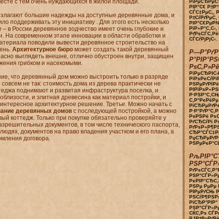
месте с тем очень нуждающихся в жилой площади.
РїРµСЂРµС
РІР°С€ Р±
СЃС‡РµС‚, 
озлагают большие надежды на доступные деревянные дома, и
Р±СѓРґРµС‚
ло поддерживать эту инициативу . Для этого есть несколько
РІР°С€РµР
 – в России деревянное зодчество имеет очень глубокие и
РїР»Р°С‚С‹,
РґРѕСЃС‚Рё
и. На современном этапе инновации в области обработки и
СЃСѓРјРјС‹. .
атериала поводили вывести деревянное строительство на
ень.
Архитектурное бюро
может создать такой деревянный
Р—Р°РґР
расно выглядеть внешне, отлично обустроен внутри, защищен
Р°РІР°РЅ
ажения грибком и насекомыми.
РѕС‚Р»Рё
РїРµСЂРІС‹
ие, что деревянный дом можно выстроить только в разряде
РїРѕРєСѓРї
 совсем не так: стоимость дома из дерева практически не
РЅРµРґРІРё
РІРїРѕР»РЅ
теджа поднимают и развитая инфраструктура поселка, и
Р·РЅР°С‚СЊ
облизости, и элитная древесина как материал постройки, и
С‚Р°РєРёРµ
интересное архитектурное решение. Третье. Можно начать с
РїСЂРµРґРѕ
вание деревянных домов
с последующей постройкой, а можно
Р·Р°РґР°С‚Р
РѕРЅРё Рѕ
вый коттедж. Только при покупке обязательно проверяйте у
РґСЂСѓРі Р
азрешительных документов, в том числе технического паспорта,
РґРѕР»Р¶Р
людях, документов на право владения участком и его плана, а
СЂР°СЃС‡Рµ
рмления договора.
РџСЂРµРґРѕ
РЅРµРєР°СЏ
РљРІР°С
РЅР°СЃР»
РґРѕСЃС‚Р°
РЅР°СЃР»Рµ
РєРІР°СЂС‚
РЅРµ РµРµ 
РІРµРґСЊ Р
РЅСѓР¶РЅРѕ
РїСЂР°РІР°
РЅР°СЃР»Р
СЌС‚Рѕ СЃР
РЈР±РµРґРё