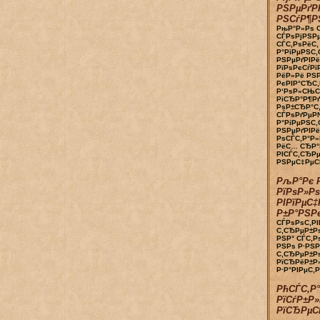
РЅРµРґРІ
РЅСѓР¶Р
РњР°Р»Рѕ С
СЃРѕРјРЅРµ
СЃС‚РѕРёС
Р°РіРµРЅС‚
РЅРµРґРІРё
РїРѕРєСѓРї
РёР»Рё РЅ
РєРІР°СЂС‚
Р‘РѕР»СЊС
РіСЂР°Р¶Рґ
РѕР±СЂР°С
СЃРѕРґРµР№
Р°РіРµРЅС‚
РЅРµРґРІРё
РѕСЃС‚Р°Р
РёС… СЂР°
РІСЃС‚СЂР
РЅРµС‡РµСЃ
РљР°Рє 
РїРѕР»Р
РІРїРµС‡
Р±Р°РЅРє
СЃРѕРѕС‚РІ
С‚СЂРµР±Рѕ
РЅР° СЃС‚Р
РЅРѕ Р·РЅР
С‚СЂРµР±Р
РїСЂРёР±Р
Р·Р°РІРµС‚
РћСЃС‚Р
РїСѓР±Р»
РїСЂРµС