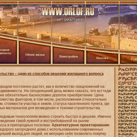
родная
жимость
Обмен жилья
Новостройки
Ипотека
Ста
РљСѓРїР
ельство – один из способов решения жилищного вопроса
РєРІР°С
Р’РµСЂР
С‡Р°СЃС‚
ородом постоянно растет, как и количество предложений на
РЎС‚Р°С‚СЊ
движимости. На сегодняшний день можно сказать, что коттедж
РќР°Р»РѕРі
РљРѕРґРµРє
м не обязательно баснословно дорогое приобретение. Цена
Рѕ С‚РѕРј, 
ожества факторов, в том числе, расположения относительно
РїСЂР°РІРѕ
м, стоимости участка и земли, статуса населенного пункта, где
СѓРїР»Р°С‡
ых материалов для возведении и техники строительства.
РїСЂРё Рї
РџСЂР°РІРґ
СЂР°СЃРїС
едовым технологиям можно строить быстро и дешево. Именно
СЌС‚Рѕ С‚Р
ведении такой нужной и востребованной на рынке
СЂСѓР±Р»Р
РјР°РєСЃРёР
сса в пригородных поселках.
Архитектурное проектирование
РІРµСЂРЅСѓ
недорого загородного дома с использованием современных
СЂСѓР±Р»Рµ
лучший выход для людей, не могущих себе позволить покупку
Р»РёР±Рѕ