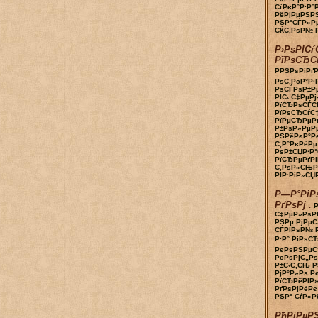
СѓРєР°Р·Р°
РёРјРµРЅР
РЅР°СЃР»Р
СЌС‚РѕР№ Р
Р›РѕРІСѓ
РїРѕСЂС
РРЅРѕРіРґ
РѕС‚РєР°Р·
РѕСЃРѕР±Рµ
РІС‹ С‡РµРј
РїСЂРѕСЃС
РїРѕСЂСѓС
РїРµСЂРµРґ
Р±РѕР»РµРµ
РЅРёРєР°Р
С‚Р°РєРёРµ
РѕР±СЏР·Р°
РїСЂРµРґРІ
С‚РѕР»СЊР
РІР·РіР»СЏРґ
Р—Р°РіР
РґРѕРј .
С‡РµР»РѕР
РЅРµ РјРµС
СЃРІРѕР№ Р
Р·Р° РіРѕСЂ
РєРѕРЅРµС
РєРѕРјС„Р
Р±С‹С‚СЊ Р
РјР°Р»Рѕ Р
РїСЂРёРІР
РґРѕРјРёРє
РЅР° СѓР»Рё
РђРіРµРЅ