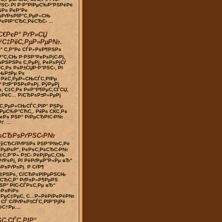
РЅС‹ РІ Р·Р°РІРµС‰Р°РЅРёРё
ЅРѕ РєР°Рє
µРґРѕРІР°С‚РµР»СЊ
єРІР°СЂС‚РёСЂС‹ ...
С€РєР° РґР»СЏ
ѓС‡РёС‚РµР»РµР№.
Р° С‚Р°Рє СЃР»РѕР¶РЅРѕ
Р°С‚СЊ Р·РЅР°РєРѕРјС‹Рј,
РЅРЅРѕ С‚РµРј, РєРѕРјСѓ
-С‚Рѕ РѕР±СЏР·Р°РЅС‹, РІ
ЊР±Рµ Рѕ
‡РёС‚РµР»СЊСЃС‚РІРµ
 Р±Р°РЅРєРѕРј. РўРµРј
, С‡С‚Рѕ РєР°Р¶РµС‚СЃСЏ,
єРёС… РїСЂРѕР±Р»РµРј
С‚РµР»СЊСЃС‚РІР° РЅРµ
РµС‰Р°СЋС‚. РќРѕ СЌС‚Рѕ
єРѕ РЅР° РїРµСЂРІС‹Р№
. ...
ѕСЂРѕРґРЅС‹Р№
РўСЂСѓРґРЅРѕ РЅР°Р№С‚Рё
ІРµРєР°, РєРѕС‚РѕСЂС‹Р№
‡С‚Р°Р» Р±С‹ РёРјРµС‚СЊ
ґРѕРј, РІ РёРґРµР°Р»Рµ вЂ“
РѕРґРѕРј. Р СѓР¶
‡РЅРѕ, СѓСЂРѕРІРµРЅСЊ
ѕСЂС‚Р° РґРѕР»Р¶РµРЅ
ЅР° РІС‹СЃРѕС‚Рµ вЂ“
єРѕРіРѕ
»РµС‡РµС‚ С…Р»РёРїРєРёР№
 СЃ СѓРґРѕР±СЃС‚РІР°РјРё
С†Рµ....
С‚СЃС‚РІР°